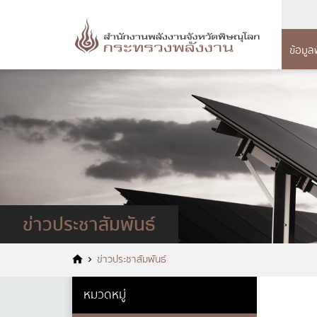
ข้อมูล
การจัดซื้อ
กา
ข้อ
จัดหาพัสดุ
แผนด
โครง
แผนการจัดซื้อจั
ข้อมู
แผ
ประกาศจัดซื้อจัด
อำนา
ร
ปร
สรุปผลการจัดซื้อ
แผนย
รายเดือน
ร
ข่าวประชาสัมพันธ์
เจตจ
รายงานผลการจัดซ
คู่ม
พัสดุประจำปี
การม
แบบ
ข่าวประชาสัมพันธ์
แผนก
ข้อม
หมวดหมู่
แผ
กฎหมา