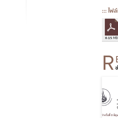
::: ไฟล
0.15
MB
R
ข