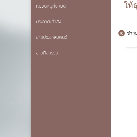
ให้
หมวดหมู่ทั้งหมด
การเ
ชื่อ
*
ประกาศ/คำสั่ง
ข่าว
ข่าวประชาสัมพันธ์
นามสกุล
*
ข่าวกิจกรรม
เบอร์โทรศ
อีเมล
*
ข้อความ
*