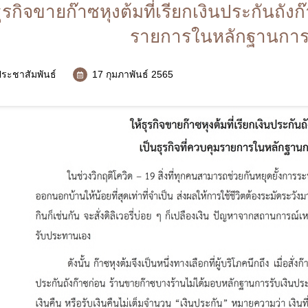
สมัครรับข่าวสาร (E-Service)
ธุรกิจขายก๊าซหุงต้มที่เรียกเงินประกันถังก๊
สริมสร้างวัฒนธรรมองค์กร
ร้องเรียน/ร้องทุกข์
รายการในหลักฐานการร
ประชาสัมพันธ์
17 กุมภาพันธ์ 2565
ัพท์
*