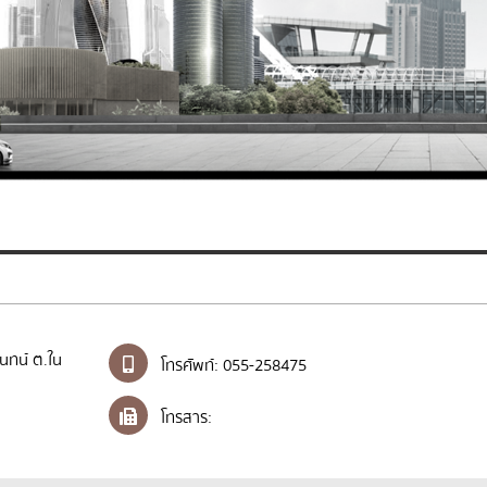
ันทน์ ต.ใน
โทรศัพท์:
055-258475
โทรสาร: